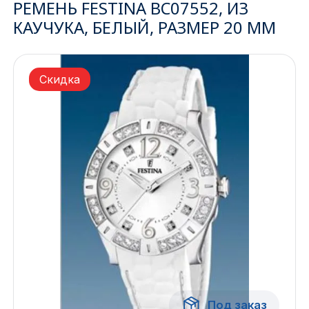
РЕМЕНЬ FESTINA BC07552, ИЗ
КАУЧУКА, БЕЛЫЙ, РАЗМЕР 20 ММ
Ижевск
Архангельск
Скидка
Иркутск
Владивосток
Казань
Волгоград
Кемерово
Воронеж
Краснодар
Под заказ