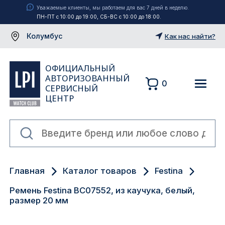
Уважаемые клиенты, мы работаем для вас 7 дней в неделю.
ПН-ПТ с 10:00 до 19:00, СБ-ВС с 10:00 до 18:00.
Колумбус
Как нас найти?
ОФИЦИАЛЬНЫЙ
АВТОРИЗОВАННЫЙ
0
СЕРВИСНЫЙ
ЦЕНТР
Москва
Главная
Каталог товаров
Festina
Екатеринбург
Ремень Festina BC07552, из каучука, белый,
Санкт-Петербург
размер 20 мм
Новосибирск