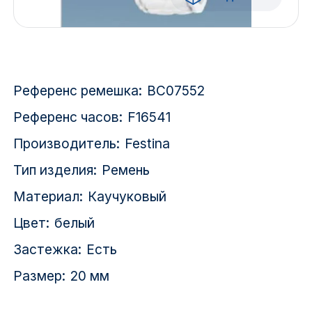
Красноярск
1 Мая
1 Поселок
Референс ремешка:
BC07552
2717 км
Референс часов:
F16541
Производитель:
Festina
2-я Смирновка
Тип изделия:
Ремень
3-й Участок
Материал:
Каучуковый
4-й Участок
Цвет:
белый
52127 городок
Застежка:
Есть
Размер:
20 мм