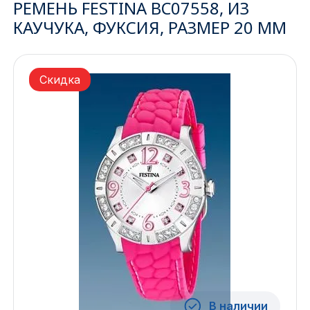
РЕМЕНЬ FESTINA BC07558, ИЗ
КАУЧУКА, ФУКСИЯ, РАЗМЕР 20 ММ
Ижевск
Архангельск
Скидка
Иркутск
Владивосток
Казань
Волгоград
Кемерово
Воронеж
Краснодар
В наличии