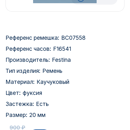
Красноярск
1 Мая
1 Поселок
Референс ремешка:
BC07558
2717 км
Референс часов:
F16541
Производитель:
Festina
2-я Смирновка
Тип изделия:
Ремень
3-й Участок
Материал:
Каучуковый
4-й Участок
Цвет:
фуксия
52127 городок
Застежка:
Есть
Размер:
20 мм
900 ₽