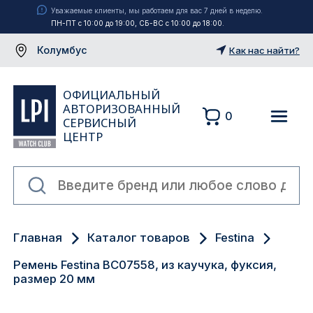
Уважаемые клиенты, мы работаем для вас 7 дней в неделю.
ПН-ПТ с 10:00 до 19:00, СБ-ВС с 10:00 до 18:00.
Колумбус
Как нас найти?
ОФИЦИАЛЬНЫЙ
АВТОРИЗОВАННЫЙ
0
СЕРВИСНЫЙ
ЦЕНТР
Москва
Главная
Каталог товаров
Festina
Екатеринбург
Ремень Festina BC07558, из каучука, фуксия,
Санкт-Петербург
размер 20 мм
Новосибирск